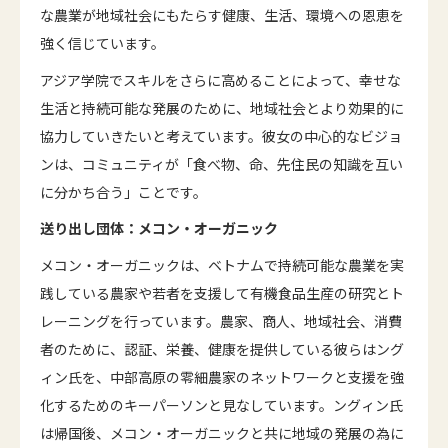
な農業が地域社会にもたらす健康、生活、環境への恩恵を
強く信じています。
アジア学院でスキルをさらに高めることによって、幸せな
生活と持続可能な発展のために、地域社会とより効果的に
協力していきたいと考えています。彼女の中心的なビジョ
ンは、コミュニティが「食べ物、命、先住民の知識を互い
に分かち合う」ことです。
送り出し団体：メコン・オーガニック
メコン・オーガニックは、ベトナムで持続可能な農業を実
践している農家や若者を支援して有機食品生産の研究とト
レーニングを行っています。農家、商人、地域社会、消費
者のために、認証、栄養、健康を提供している彼らはング
ィン氏を、中部高原の零細農家のネットワークと支援を強
化するためのキーパーソンと見なしています。ングィン氏
は帰国後、メコン・オーガニックと共に地域の発展の為に