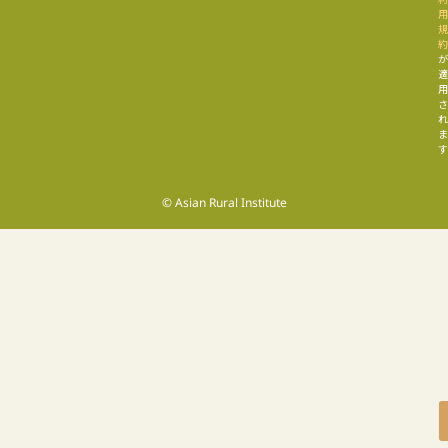
す
© Asian Rural Institute