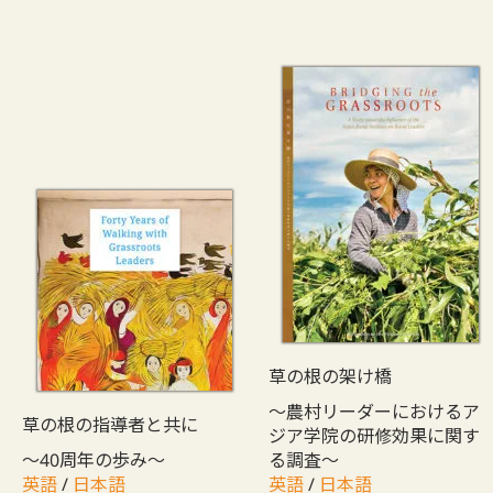
草の根の架け橋
〜農村リーダーにおけるア
草の根の指導者と共に
ジア学院の研修効果に関す
〜40周年の歩み〜
る調査～
英語
/
日本語
英語
/
日本語