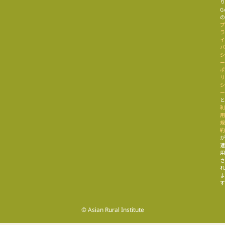
G
す
© Asian Rural Institute