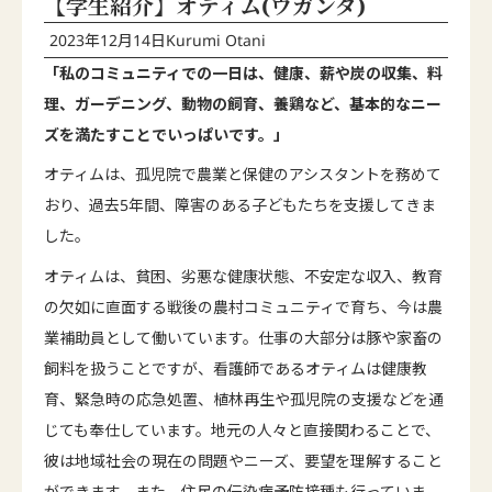
【学生紹介】オティム(ウガンダ)
2023年12月14日
Kurumi Otani
「私のコミュニティでの一日は、健康、薪や炭の収集、料
理、ガーデニング、動物の飼育、養鶏など、基本的なニー
ズを満たすことでいっぱいです。」
オティムは、孤児院で農業と保健のアシスタントを務めて
おり、過去5年間、障害のある子どもたちを支援してきま
した。
オティムは、貧困、劣悪な健康状態、不安定な収入、教育
の欠如に直面する戦後の農村コミュニティで育ち、今は農
業補助員として働いています。仕事の大部分は豚や家畜の
飼料を扱うことですが、看護師であるオティムは健康教
育、緊急時の応急処置、植林再生や孤児院の支援などを通
じても奉仕しています。地元の人々と直接関わることで、
彼は地域社会の現在の問題やニーズ、要望を理解すること
ができます。また、住民の伝染病予防接種も行っていま