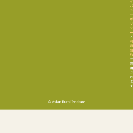
す
© Asian Rural Institute