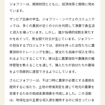
ジォフリーは、開発財団とともに、経済改革と開発に努め
ています。
ザンビア出身の学生、ジォフリー・ンべウェのコミュニテ
ィでは、多くの農民が近くの小川を利用して漁業で食生活
と収入を補っています。しかし、誰が指導的役割を果たす
かをめぐって、男女間で対立が生じています。ジォフリー
の担当するプロジェクトでは、前科を持った女性たちに農
業技術のトレーニングを施し、彼女たち自身が収入を得ら
れるようにすることです。彼は主に農業技術や農機具の維
持管理を教えることを通して、隣人たちが自分たちの農場
をより効果的に運営できるようにしています。
さらにジォフリーは、干ばつ時に農家が必要とする援助を
提供するに当たり、土地の修復測定を通じて地元の農業を
支援するための助成金要請書を作成しました。この活動
は、地域社会の主要な収入源を維持するのに役立っていま