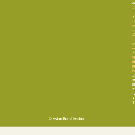
す
© Asian Rural Institute