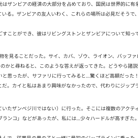
光はザンビアの経済の大部分を占めており、国民は世界的に有
ている。ザンビアの友人いわく、これらの場所は必見だそうで
ごすことができ、彼はリビングストンとザンビアについて知っ
動物を見ることだった。サイ、カバ、ゾウ、ライオン、バッフ
”なのかと尋ねると、このような答えが返ってきた。どうやら諸
いと思ったが、サファリに行ってみると…驚くほど高額だった！
とだ。カイと私はあまり興味がなかったので、代わりにジップ
ていたザンベジ川ではない）に行った。そこには複数のアクテ
ブランコ」などがあったが、私には…少々ハードルが高すぎた
込んで、従業員の男の子と一緒に最初のジップラインに乗った