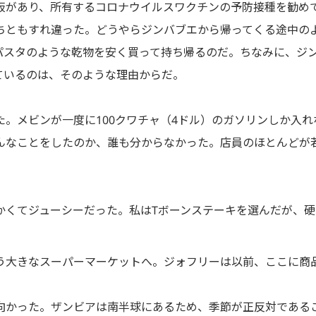
板があり、所有するコロナウイルスワクチンの予防接種を勧め
ちともすれ違った。どうやらジンバブエから帰ってくる途中の
パスタのような乾物を安く買って持ち帰るのだ。ちなみに、ジ
ているのは、そのような理由からだ。
。メビンが一度に100クワチャ（4ドル）のガソリンしか入
んなことをしたのか、誰も分からなかった。店員のほとんどが
かくてジューシーだった。私はTボーンステーキを選んだが、硬
う大きなスーパーマーケットへ。ジォフリーは以前、ここに商
！
向かった。ザンビアは南半球にあるため、季節が正反対である