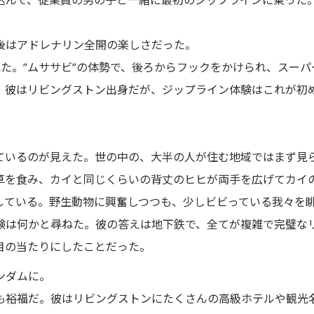
後はアドレナリン全開の楽しさだった。
た。”ムササビ”の体勢で、後ろからフックをかけられ、スー
。彼はリビングストン出身だが、ジップライン体験はこれが初
ているのが見えた。世の中の、大半の人が住む地域ではまず見
草を食み、カイと同じくらいの背丈のヒヒが両手を広げてカイ
している。野生動物に興奮しつつも、少しビビっている我々を
験は何かと尋ねた。彼の答えは地下鉄で、全てが複雑で完璧な
目の当たりにしたことだった。
ンダムに。
も裕福だ。彼はリビングストンにたくさんの高級ホテルや観光