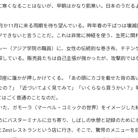
に寒くなることはないが、早朝はかなり肌寒い。日本のうだる
。
月か11月に来る雨期を待ち望んでいる。昨年春の干ばつは壊
ができないと言うことだ。これは非常に神経を使う、生死に関
シー（アジア学院の職員）に、女性の伝統的な巻き布、チテン
探している。販売員たちは自己主張が強かったが、攻撃的では
即座に誰かが押しかけてくる。「あの頭にカゴを載せた背の高
たの？」「近づいてよく見てみて」「いくらなら買うかい？」等
てはごく普通のことなのだ。
いた、ガモーラ（マーベル・コミックの世界）をイメージした
めにバスターミナルに立ち寄り、しばしの休憩と記録のために
Zestレストランという店に行き、そこで、驚愕のメニューを