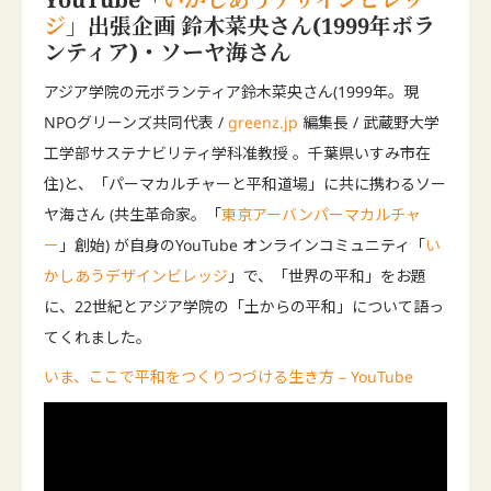
ジ
」出張企画 鈴木菜央さん(1999年ボラ
ンティア)・ソーヤ海さん
アジア学院の元ボランティア鈴木菜央さん(1999年。現
NPOグリーンズ共同代表 /
greenz.jp
編集長 / 武蔵野大学
工学部サステナビリティ学科准教授 。千葉県いすみ市在
住)と、「パーマカルチャーと平和道場」に共に携わるソー
ヤ海さん (共生革命家。「
東京アーバンパーマカルチャ
ー
」創始) が自身のYouTube オンラインコミュニティ「
い
かしあうデザインビレッジ
」で、「世界の平和」をお題
に、22世紀とアジア学院の「土からの平和」について語っ
てくれました。
いま、ここで平和をつくりつづける生き方 – YouTube