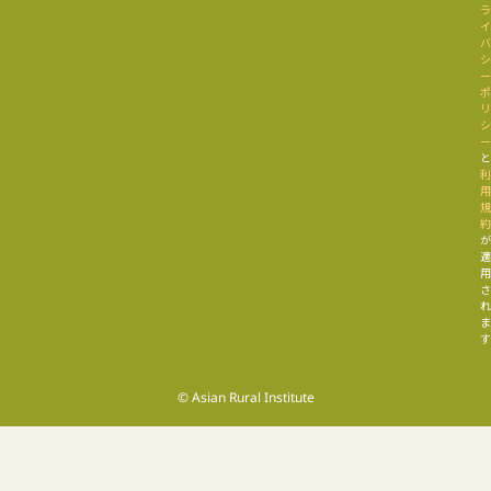
す
© Asian Rural Institute