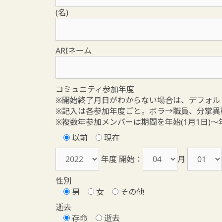
(名)
ARIネーム
コミュニティ参加年度
※開始終了月日がわからない場合は、デフォルトを
※記入は各参加年度ごと。ボラ→職員、分掌異
※複数年参加メンバーは期間を年始(1月1日)～
以前
現在
年度 開始：
月
性別
男
女
その他
逝去
存命
逝去