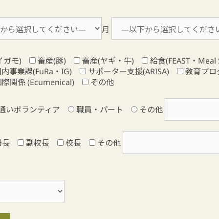
月
イガモ)
畜産(豚)
畜産(ヤギ・牛)
給食(FEAST・Meal S
内事業課(FuRa・IG)
サポーター支援(ARISA)
教育プロ
際関係 (Ecumenical)
その他
通いボランティア
職員・パート
その他
局長
副校長
校長
その他