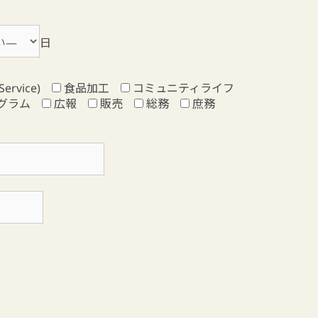
日
ervice)
食品加工
コミュニティライフ
グラム
広報
販売
総務
庶務