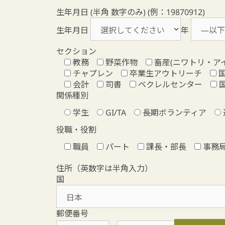
生年月日 (半角 数字のみ) (例：19870912)
生年月日
年
セクション
教務
野菜作物
畜産(ニワトリ・ア
チャプレン
卒業生アウトリーチ
国
会計
司書
ベクレルセンター
国
関係種別
学生
GI/TA
長期ボランティア
役職・役割
職員
パート
課長・部長
事務
住所（英数字は半角入力）
国
郵便番号