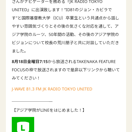
さんがナビゲーターを務める『JK RADIO TOKYO
UNITED』に出演致します！”ID81のジョン・カビラで
す”と国際基督教大学（ICU）卒業生という共通点から話し
やすい雰囲気づくりとその後の気さくな対応を通して、ア
ジア学院のルーツ、50年間の活動、その後のアジア学院の
ビジョンについて校長の荒川朋子と共に対談していただき
ました。
8月18日金曜日7:15
から放送されるTAKENAKA FEATURE
FOCUSの枠で放送されますので是非以下リンクから聴いて
みてください！
J-WAVE 81.3 FM JK RADIO TOKYO UNITED
＿＿＿＿＿＿＿＿＿__
【アジア学院がLINEをはじめました！】