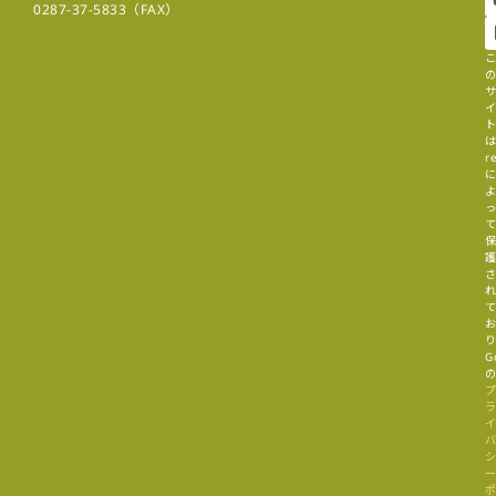
0287-37-5833（FAX）
r
G