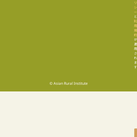
す
© Asian Rural Institute