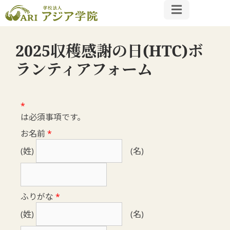
2025収穫感謝の日(HTC)ボ
ランティアフォーム
*
は必須事項です。
お名前
*
(姓)
(名)
ふりがな
*
(姓)
(名)