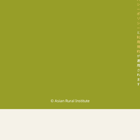
す
© Asian Rural Institute