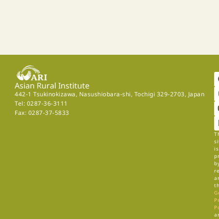
Asian Rural Institute
442-1 Tsukinokizawa, Nasushiobara-shi, Tochigi 329-2703, Japan
Tel: 0287-36-3111
Fax: 0287-37-5833
T
si
is
p
b
r
a
t
G
P
P
a