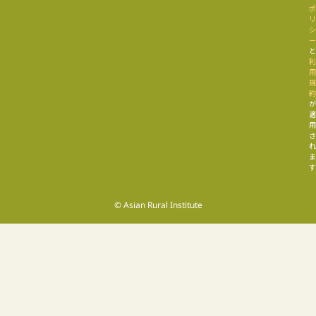
す
© Asian Rural Institute