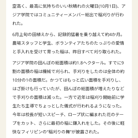
空高く、最高に気持ちのいい秋晴れの火曜日(10月1日)、ア
ジア学院ではコミュニティーメンバー総出で稲刈りが行わ
れた。
6月上旬の田植えから、記録的猛暑を乗り越えて約4か月。
農場スタッフと学生、ボランティアたちのたっぷりの愛情
と手入れを受けて育った稲は、昨日すべて刈り取られた。
アジア学院の田んぼの総面積は約1.8ヘクタール。すでに9
割の面積の稲は機械で刈られ、手刈りをしたのは全体の約
10分の1の面積だ。かつてはもっと広い面積を手刈りし、
はざ掛けも行っていたが、田んぼの総面積が増えたりなど
で手刈りの面積は減った。一方で近年は稲刈り開始前に学
生たち主導でちょっとした儀式が行われるようになった。
今年は校長が短いスピーチ、ロープ状に編まれた花のテー
プをカット、さらに最初の稲に鎌入れをした。その後に軽
快なフィリピンの“稲刈りの舞”が披露された。