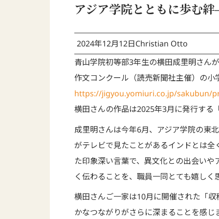
アジア学院とともに歩む絆
2024年12月12日
Christian Otto
青山学院初等部3年生の横田成里明さん
作文コンクール（読売新聞社主催）の小
https://jigyou.yomiuri.co.jp/sakubun/pr
横田さんの作品は2025年3月に発行す
成里明さんは今年6月、アジア学院の東
がテレビで見たことがあるインドとは全
た印象深い言葉で、異文化との出会いや
く伝わることを、職員一同とても嬉しく
横田さんご一家は10月に開催された「
かなつながりがさらに深まることを感じ