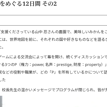
をめぐる12日間 その2
てご支援くださっている山中 忍さんの農園で、美味しいみかん
には、世界地図を前に、それぞれの国や好きなものなどを語る
た。
ゲームによる交流会によって幕を開け、続くディスカッション
つのP（権力：power, 名声：prestige, 財産：prope
民などの役割や職業が、どの「P」を所有しているかについて
した
。校長先生の温かいメッセージでプログラムが閉じられ、皆が