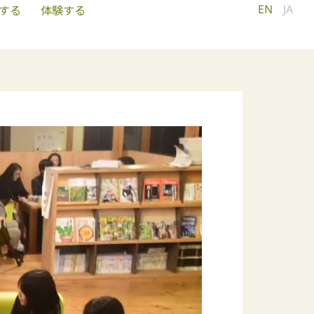
EN
JA
する
体験する