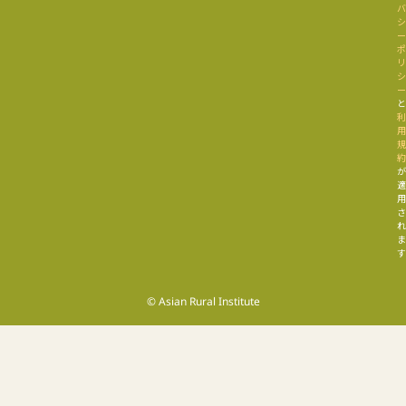
す
© Asian Rural Institute