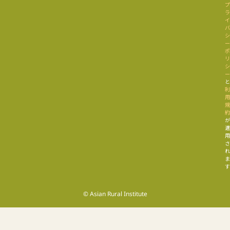
す
© Asian Rural Institute