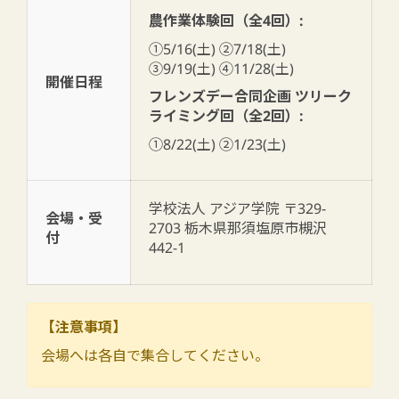
農作業体験回（全4回）:
①5/16(土) ②7/18(土)
③9/19(土) ④11/28(土)
開催日程
フレンズデー合同企画 ツリーク
ライミング回（全2回）:
①8/22(土) ②1/23(土)
学校法人 アジア学院 〒329-
会場・受
2703 栃木県那須塩原市槻沢
付
442-1
【注意事項】
会場へは各自で集合してください。