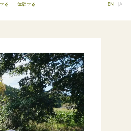
EN
JA
する
体験する